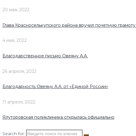
20 мая, 2022
Глава Красноселькупского района вручил почетную грамот
4 мая, 2022
Благодарственное письмо Овеяну А.А.
26 апреля, 2022
Благодарность Овеяну А.А. от «Единой России»
11 апреля, 2022
Ялуторовская поликлиника открылась официально
Search for: