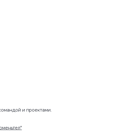
командой и проектами.
юменьтел"