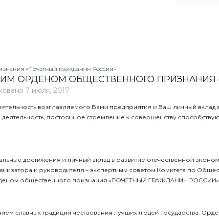
знания «Почетный гражданин России»
ШИМ ОРДЕНОМ ОБЩЕСТВЕННОГО ПРИЗНАНИЯ 
ковано
7 июля, 2017
еятельность возглавляемого Вами предприятия и Ваш личный вклад
я деятельность, постоянное стремление к совершенству способств
ьные достижения и личный вклад в развитие отечественной эконом
ганизатора и руководителя – экспертным советом Комитета по Обще
Орденом общественного признания «ПОЧЕТНЫЙ ГРАЖДАНИН РОССИИ»
м славных традиций чествования лучших людей государства. Ор