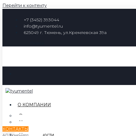
Перейти к контенту
+7 (3452) 393044
info@tyumentel.ru
625049 г. Тюмень, ул.Кремлевская 39а
Поиск
О КОМПАНИИ
Руководство
Наша история
Наша миссия
КОНТАКТЫ
Наши ценности
АО Тюменьтел