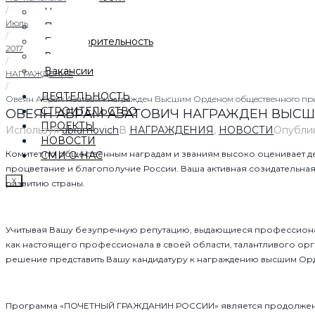
/
Награды
Июль
Партнеры
/
Благотворительность
2017
Видео
/
Вакансии
НАГРАЖДЕНИЯ
/
ДЕЯТЕЛЬНОСТЬ
Овеян Абрам Азатович награжден Высшим Орденом общественного при
СТРОИТЕЛЬСТВО
ОВЕЯН АБРАМ АЗАТОВИЧ НАГРАЖДЕН ВЫС
ПРОЕКТЫ
Используя
abramovich
В
НАГРАЖДЕНИЯ
,
НОВОСТИ
Опубли
НОВОСТИ
Комитет по общественным наградам и званиям высоко оценивает д
СМИ О НАС
процветание и благополучие России. Ваша активная созидательна
X
развитию страны.
Учитывая Вашу безупречную репутацию, выдающиеся профессионал
как настоящего профессионала в своей области, талантливого ор
решение представить Вашу кандидатуру к награждению высшим 
Программа «ПОЧЕТНЫЙ ГРАЖДАНИН РОССИИ» является продолжение