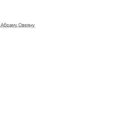
у Абраму Овеяну