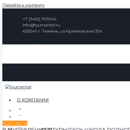
Перейти к контенту
+7 (3452) 393044
info@tyumentel.ru
625049 г. Тюмень, ул.Кремлевская 39а
Поиск
О КОМПАНИИ
Руководство
Наша история
Наша миссия
КОНТАКТЫ
Наши ценности