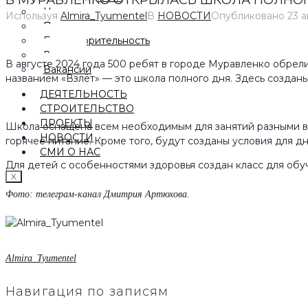
В МУРАВЛЕНКО ОТКРЫЛАСЬ ШКОЛА ПОЛНОГО
Награды
Используя
Almira_Tyumentel
В
НОВОСТИ
Опубликовано
23 а
Партнеры
Благотворительность
Видео
В августе 2024 года 500 ребят в городе Муравленко обрел
Вакансии
названием «Взлёт» — это школа полного дня. Здесь созданы
ДЕЯТЕЛЬНОСТЬ
СТРОИТЕЛЬСТВО
ПРОЕКТЫ
Школа оснащена всем необходимым для занятий разными ви
НОВОСТИ
горячее питание. Кроме того, будут созданы условия для дн
СМИ О НАС
Для детей с особенностями здоровья создан класс для обу
X
Фото: телеграм-канал Дмитрия Артюхова.
Almira_Tyumentel
Навигация по записям