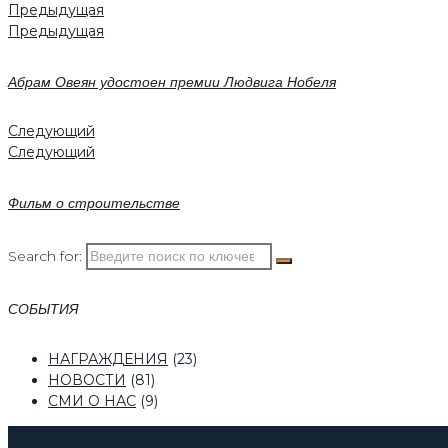
Предыдущая
Предыдущая
Абрам Овеян удостоен премии Людвига Нобеля
Следующий
Следующий
Фильм о строительстве
Search for:
СОБЫТИЯ
НАГРАЖДЕНИЯ
(23)
НОВОСТИ
(81)
СМИ О НАС
(9)