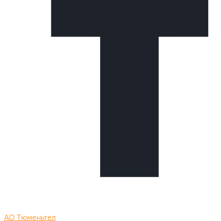
АО Тюменьтел