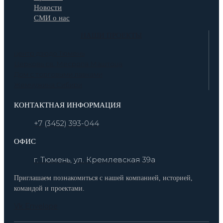
Новости
СМИ о нас
НАШИ ПРОЕКТЫ
центр дзюдо Тюмень
Церковь св. Месропа Маштоца
Дом с торговыми лавками
Жемчужина Сибири
КОНТАКТНАЯ ИНФОРМАЦИЯ
+7 (3452) 393-044
ОФИС
г. Тюмень, ул. Кремлевская 39а
Приглашаем познакомиться с нашей компанией, историей,
командой и проектами.
Vk
Envelope