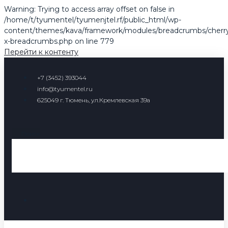
Warning: Trying to access array offset on false in
/home/t/tyumentel/tyumenjtel.rf/public_html/wp-
content/themes/kava/framework/modules/breadcrumbs/cherr
x-breadcrumbs.php on line 779
Перейти к контенту
+7 (3452) 393044
info@tyumentel.ru
625049 г. Тюмень, ул.Кремлевская 39а
Поиск