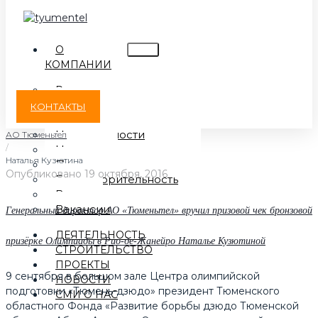
О
КОМПАНИИ
Руководство
Наша история
КОНТАКТЫ
Наша миссия
Наши ценности
АО Тюменьтел
/
Награды
Наталья Кузютина
Партнеры
Опубликовано
19 октября, 2016
Благотворительность
Видео
Вакансии
Генеральный директор АО «Тюменьтел» вручил призовой чек бронзовой
ДЕЯТЕЛЬНОСТЬ
призёрке Олимпиады в Рио-де-Жанейро Наталье Кузютиной
СТРОИТЕЛЬСТВО
ПРОЕКТЫ
9 сентября в большом зале Центра олимпийской
НОВОСТИ
подготовки «Тюмень-дзюдо» президент Тюменского
СМИ О НАС
областного Фонда «Развитие борьбы дзюдо Тюменской