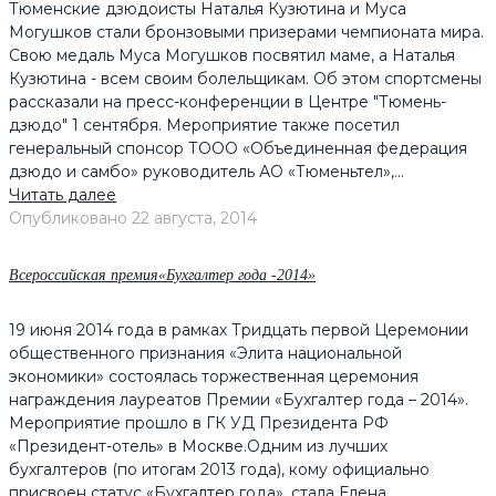
Тюменские дзюдоисты Наталья Кузютина и Муса
Могушков стали бронзовыми призерами чемпионата мира.
Свою медаль Муса Могушков посвятил маме, а Наталья
Кузютина - всем своим болельщикам. Об этом спортсмены
рассказали на пресс-конференции в Центре "Тюмень-
дзюдо" 1 сентября. Мероприятие также посетил
генеральный спонсор ТООО «Объединенная федерация
дзюдо и самбо» руководитель АО «Тюменьтел»,...
Читать далее
Опубликовано
22 августа, 2014
Всероссийская премия«Бухгалтер года -2014»
19 июня 2014 года в рамках Тридцать первой Церемонии
общественного признания «Элита национальной
экономики» состоялась торжественная церемония
награждения лауреатов Премии «Бухгалтер года – 2014».
Мероприятие прошло в ГК УД Президента РФ
«Президент-отель» в Москве.Одним из лучших
бухгалтеров (по итогам 2013 года), кому официально
присвоен статус «Бухгалтер года», стала Елена