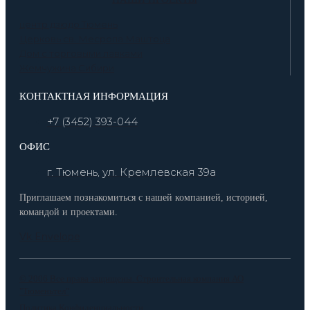
центр дзюдо Тюмень
Церковь св. Месропа Маштоца
Дом с торговыми лавками
Жемчужина Сибири
КОНТАКТНАЯ ИНФОРМАЦИЯ
+7 (3452) 393-044
ОФИС
г. Тюмень, ул. Кремлевская 39а
Приглашаем познакомиться с нашей компанией, историей,
командой и проектами.
Vk
Envelope
© 2006 Все права защищены. Строительная компания АО
"Тюменьтел"
Политика Конфиденциальности